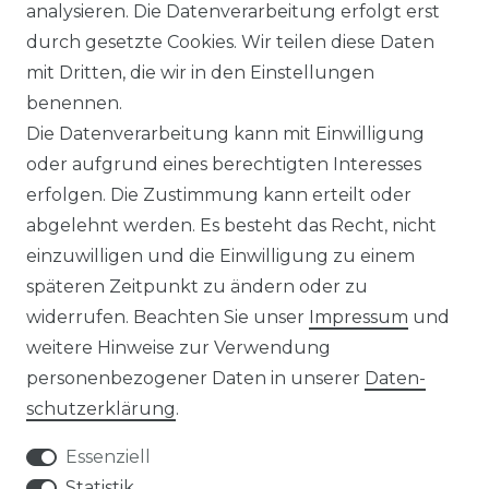
analysieren. Die Datenverarbeitung erfolgt erst
INFORMATIONEN & SERVICE
durch gesetzte Cookies. Wir teilen diese Daten
mit Dritten, die wir in den Einstellungen
BLOG
benennen.
Die Datenverarbeitung kann mit Einwilligung
ZAHLUNG & VERSAND
oder aufgrund eines berechtigten Interesses
erfolgen. Die Zustimmung kann erteilt oder
AUFBAUANLEITUNGEN
abgelehnt werden. Es besteht das Recht, nicht
einzuwilligen und die Einwilligung zu einem
TIPS & TRICKS
späteren Zeitpunkt zu ändern oder zu
widerrufen. Beachten Sie unser
Impressum
und
HINWEIS ZUR BATTERIEENTSORGUNG
weitere Hinweise zur Verwendung
VERPACKUNGSHINWEISE
personenbezogener Daten in unserer
Daten­
schutz­erklärung
.
UNTERNEHMEN
Essenziell
ÜBER UNS
Statistik