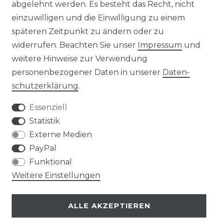
abgelehnt werden. Es besteht das Recht, nicht
einzuwilligen und die Einwilligung zu einem
TIPS & TRICKS
späteren Zeitpunkt zu ändern oder zu
widerrufen. Beachten Sie unser
Impressum
und
HINWEIS ZUR BATTERIEENTSORGUNG
weitere Hinweise zur Verwendung
VERPACKUNGSHINWEISE
personenbezogener Daten in unserer
Daten­
schutz­erklärung
.
UNTERNEHMEN
Essenziell
ÜBER UNS
Statistik
Externe Medien
UNSER TEAM
PayPal
Funktional
IHRE VORTEILE
Weitere Einstellungen
LOB & KRITIK
ALLE AKZEPTIEREN