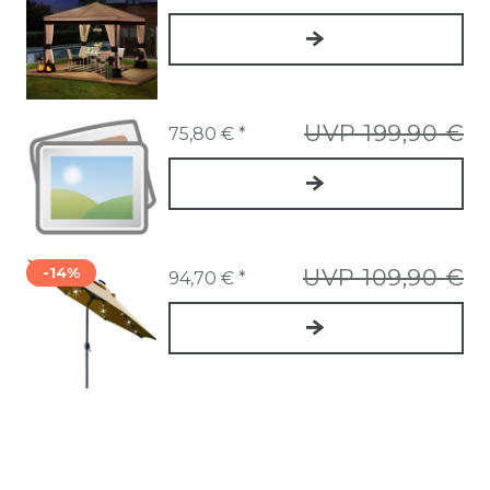
UVP 199,90 €
75,80 € *
-14%
UVP 109,90 €
94,70 € *