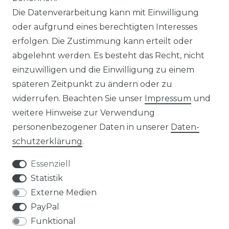
Die Datenverarbeitung kann mit Einwilligung
ZAHLUNG & VERSAND
oder aufgrund eines berechtigten Interesses
erfolgen. Die Zustimmung kann erteilt oder
AUFBAUANLEITUNGEN
abgelehnt werden. Es besteht das Recht, nicht
einzuwilligen und die Einwilligung zu einem
TIPS & TRICKS
späteren Zeitpunkt zu ändern oder zu
widerrufen. Beachten Sie unser
Impressum
und
HINWEIS ZUR BATTERIEENTSORGUNG
weitere Hinweise zur Verwendung
VERPACKUNGSHINWEISE
personenbezogener Daten in unserer
Daten­
schutz­erklärung
.
UNTERNEHMEN
Essenziell
ÜBER UNS
Statistik
Externe Medien
UNSER TEAM
PayPal
Funktional