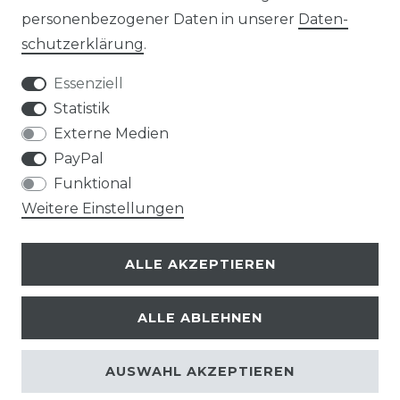
VERPACKUNGSHINWEISE
personenbezogener Daten in unserer
Daten­
schutz­erklärung
.
UNTERNEHMEN
Essenziell
ÜBER UNS
Statistik
Externe Medien
UNSER TEAM
PayPal
Funktional
IHRE VORTEILE
Weitere Einstellungen
LOB & KRITIK
ALLE AKZEPTIEREN
KONTAKT
ALLE ABLEHNEN
AUSWAHL AKZEPTIEREN
© Copyright 2026 | Alle Rechte vorbehalten.