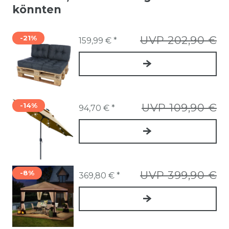
könnten
-21%
UVP 202,90 €
159,99 € *
-14%
UVP 109,90 €
94,70 € *
-8%
UVP 399,90 €
369,80 € *