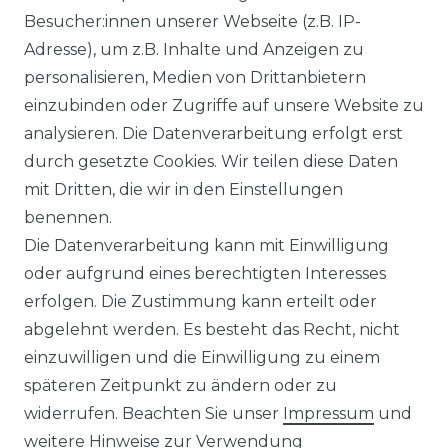
WIDERRUFSRECHT
Besucher:innen unserer Webseite (z.B. IP-
Adresse), um z.B. Inhalte und Anzeigen zu
WIDERRUFSFORMULAR
personalisieren, Medien von Drittanbietern
einzubinden oder Zugriffe auf unsere Website zu
DATENSCHUTZERKLÄRUNG
analysieren. Die Datenverarbeitung erfolgt erst
INFORMATIONEN & SERVICE
durch gesetzte Cookies. Wir teilen diese Daten
mit Dritten, die wir in den Einstellungen
BLOG
benennen.
Die Datenverarbeitung kann mit Einwilligung
ZAHLUNG & VERSAND
oder aufgrund eines berechtigten Interesses
erfolgen. Die Zustimmung kann erteilt oder
AUFBAUANLEITUNGEN
abgelehnt werden. Es besteht das Recht, nicht
einzuwilligen und die Einwilligung zu einem
TIPS & TRICKS
späteren Zeitpunkt zu ändern oder zu
widerrufen. Beachten Sie unser
Impressum
und
HINWEIS ZUR BATTERIEENTSORGUNG
weitere Hinweise zur Verwendung