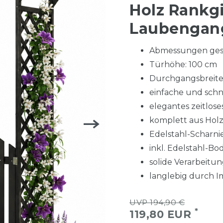
Holz Rankgi
Laubengang
Abmessungen gesam
Türhöhe: 100 cm
Durchgangsbreite:
einfache und schn
elegantes zeitlose
komplett aus Hol
Edelstahl-Scharni
inkl. Edelstahl-B
solide Verarbeitu
langlebig durch 
UVP 194,90 €
*
119,80 EUR