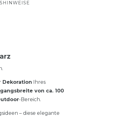
TSHINWEISE
arz
.
r
Dekoration
Ihres
gangsbreite von ca. 100
utdoor
-Bereich.
sideen – diese elegante