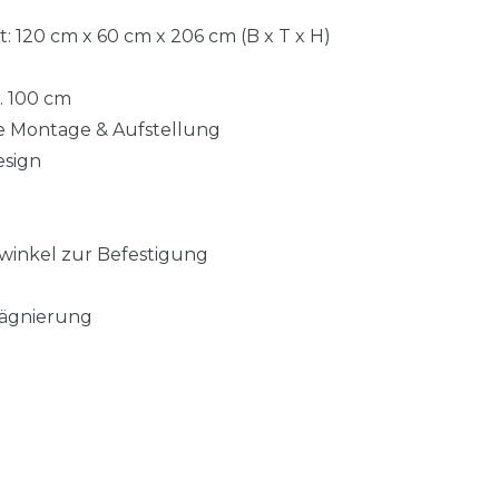
120 cm x 60 cm x 206 cm (B x T x H)
. 100 cm
e Montage & Aufstellung
esign
nwinkel zur Befestigung
rägnierung