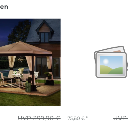
ten
UVP 399,90 €
UVP 
75,80 € *