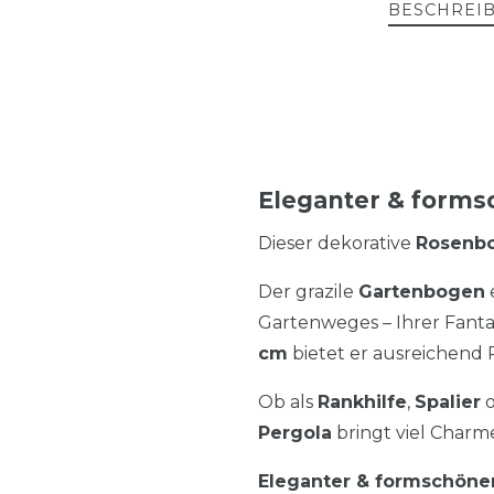
BESCHREI
Eleganter & forms
Dieser dekorative
Rosenb
Der grazile
Gartenbogen
Gartenweges – Ihrer Fantas
cm
bietet er ausreichend Pl
Ob als
Rankhilfe
,
Spalier
o
Pergola
bringt viel Charme
Eleganter & formschön