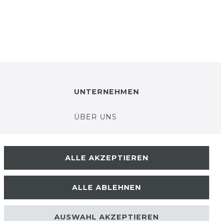
UNTERNEHMEN
ÜBER UNS
UNSER TEAM
ALLE AKZEPTIEREN
IHRE VORTEILE
ALLE ABLEHNEN
LOB & KRITIK
AUSWAHL AKZEPTIEREN
KONTAKT