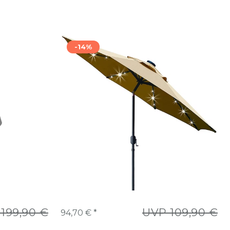
-14%
199,90 €
UVP 109,90 €
94,70 € *