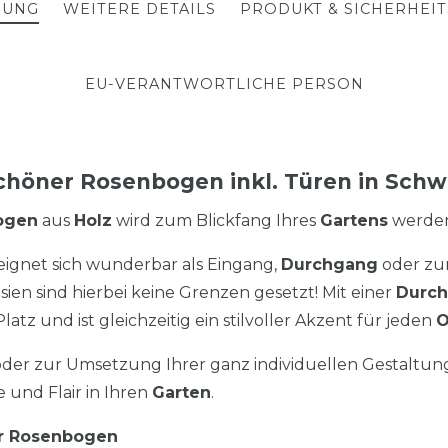
BUNG
WEITERE DETAILS
PRODUKT & SICHERHEI
EU-VERANTWORTLICHE PERSON
chöner Rosenbogen inkl. Türen in Schw
ogen
aus
Holz
wird zum Blickfang Ihres
Gartens
werden
eignet sich wunderbar als Eingang,
Durchgang
oder zu
ien sind hierbei keine Grenzen gesetzt! Mit einer
Durch
atz und ist gleichzeitig ein stilvoller Akzent für jeden
O
der zur Umsetzung Ihrer ganz individuellen Gestaltung
 und Flair in Ihren
Garten
.
er Rosenbogen