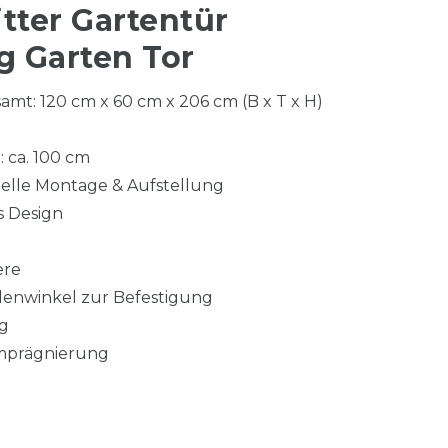
tter Gartentür
 Garten Tor
t: 120 cm x 60 cm x 206 cm (B x T x H)
 ca. 100 cm
elle Montage & Aufstellung
s Design
z
ere
odenwinkel zur Befestigung
ng
Imprägnierung