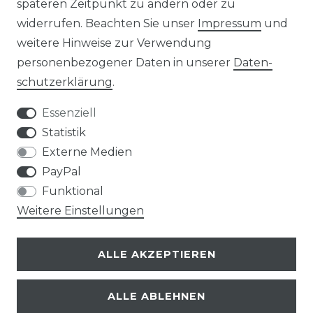
späteren Zeitpunkt zu ändern oder zu
widerrufen. Beachten Sie unser
Impressum
und
HINWEIS ZUR BATTERIEENTSORGUNG
weitere Hinweise zur Verwendung
VERPACKUNGSHINWEISE
personenbezogener Daten in unserer
Daten­
schutz­erklärung
.
UNTERNEHMEN
Essenziell
ÜBER UNS
Statistik
Externe Medien
UNSER TEAM
PayPal
Funktional
IHRE VORTEILE
Weitere Einstellungen
LOB & KRITIK
ALLE AKZEPTIEREN
KONTAKT
ALLE ABLEHNEN