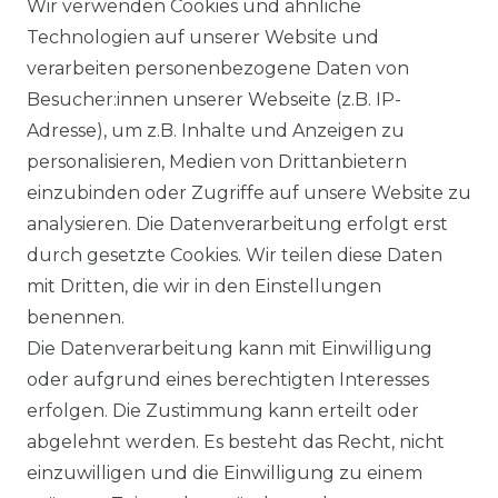
Wir verwenden Cookies und ähnliche
IMPRESSUM
Technologien auf unserer Website und
verarbeiten personenbezogene Daten von
WIDERRUFSRECHT
Besucher:innen unserer Webseite (z.B. IP-
Adresse), um z.B. Inhalte und Anzeigen zu
WIDERRUFSFORMULAR
personalisieren, Medien von Drittanbietern
einzubinden oder Zugriffe auf unsere Website zu
DATENSCHUTZERKLÄRUNG
analysieren. Die Datenverarbeitung erfolgt erst
INFORMATIONEN & SERVICE
durch gesetzte Cookies. Wir teilen diese Daten
mit Dritten, die wir in den Einstellungen
BLOG
benennen.
Die Datenverarbeitung kann mit Einwilligung
ZAHLUNG & VERSAND
oder aufgrund eines berechtigten Interesses
erfolgen. Die Zustimmung kann erteilt oder
AUFBAUANLEITUNGEN
abgelehnt werden. Es besteht das Recht, nicht
einzuwilligen und die Einwilligung zu einem
TIPS & TRICKS