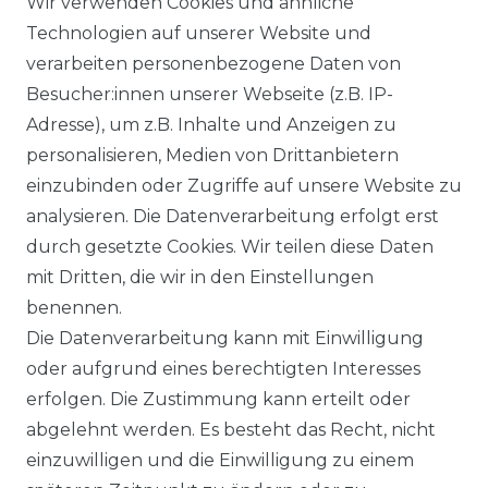
Wir verwenden Cookies und ähnliche
IMPRESSUM
Technologien auf unserer Website und
verarbeiten personenbezogene Daten von
WIDERRUFSRECHT
Besucher:innen unserer Webseite (z.B. IP-
Adresse), um z.B. Inhalte und Anzeigen zu
WIDERRUFSFORMULAR
personalisieren, Medien von Drittanbietern
einzubinden oder Zugriffe auf unsere Website zu
DATENSCHUTZERKLÄRUNG
analysieren. Die Datenverarbeitung erfolgt erst
INFORMATIONEN & SERVICE
durch gesetzte Cookies. Wir teilen diese Daten
mit Dritten, die wir in den Einstellungen
BLOG
benennen.
Die Datenverarbeitung kann mit Einwilligung
ZAHLUNG & VERSAND
oder aufgrund eines berechtigten Interesses
erfolgen. Die Zustimmung kann erteilt oder
AUFBAUANLEITUNGEN
abgelehnt werden. Es besteht das Recht, nicht
einzuwilligen und die Einwilligung zu einem
TIPS & TRICKS