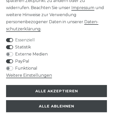
späteren Zeitpunkt zu ändern oder zu
widerrufen. Beachten Sie unser
Impressum
und
HINWEIS ZUR BATTERIEENTSORGUNG
weitere Hinweise zur Verwendung
VERPACKUNGSHINWEISE
personenbezogener Daten in unserer
Daten­
schutz­erklärung
.
UNTERNEHMEN
Essenziell
ÜBER UNS
Statistik
Externe Medien
UNSER TEAM
PayPal
Funktional
IHRE VORTEILE
Weitere Einstellungen
LOB & KRITIK
ALLE AKZEPTIEREN
KONTAKT
ALLE ABLEHNEN