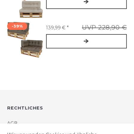
-39%
UVP 228,90 €
139,99 € *
RECHTLICHES
AGB