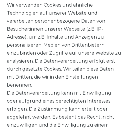
Wir verwenden Cookies und ähnliche
IMPRESSUM
Technologien auf unserer Website und
verarbeiten personenbezogene Daten von
WIDERRUFSRECHT
Besucher:innen unserer Webseite (z.B. IP-
Adresse), um z.B. Inhalte und Anzeigen zu
WIDERRUFSFORMULAR
personalisieren, Medien von Drittanbietern
einzubinden oder Zugriffe auf unsere Website zu
DATENSCHUTZERKLÄRUNG
analysieren. Die Datenverarbeitung erfolgt erst
INFORMATIONEN & SERVICE
durch gesetzte Cookies. Wir teilen diese Daten
mit Dritten, die wir in den Einstellungen
BLOG
benennen.
Die Datenverarbeitung kann mit Einwilligung
ZAHLUNG & VERSAND
oder aufgrund eines berechtigten Interesses
erfolgen. Die Zustimmung kann erteilt oder
AUFBAUANLEITUNGEN
abgelehnt werden. Es besteht das Recht, nicht
einzuwilligen und die Einwilligung zu einem
TIPS & TRICKS