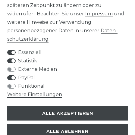
späteren Zeitpunkt zu ändern oder zu
widerrufen. Beachten Sie unser
Impressum
und
HINWEIS ZUR BATTERIEENTSORGUNG
weitere Hinweise zur Verwendung
VERPACKUNGSHINWEISE
personenbezogener Daten in unserer
Daten­
schutz­erklärung
.
UNTERNEHMEN
Essenziell
ÜBER UNS
Statistik
Externe Medien
UNSER TEAM
PayPal
Funktional
IHRE VORTEILE
Weitere Einstellungen
LOB & KRITIK
ALLE AKZEPTIEREN
KONTAKT
ALLE ABLEHNEN