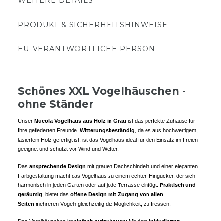
WEITERE DETAILS
PRODUKT & SICHERHEITSHINWEISE
EU-VERANTWORTLICHE PERSON
Schönes XXL Vogelhäuschen -
ohne Ständer
Unser
Mucola Vogelhaus aus Holz in Grau
ist das perfekte Zuhause für
Ihre gefiederten Freunde.
Witterungsbeständig
, da es aus hochwertigem,
lasiertem Holz gefertigt ist, ist das Vogelhaus ideal für den Einsatz im Freien
geeignet und schützt vor Wind und Wetter.
Das
ansprechende Design
mit grauen Dachschindeln und einer eleganten
Farbgestaltung macht das Vogelhaus zu einem echten Hingucker, der sich
harmonisch in jeden Garten oder auf jede Terrasse einfügt.
Praktisch und
geräumig
, bietet das
offene Design mit Zugang von allen
Seiten
mehreren Vögeln gleichzeitig die Möglichkeit, zu fressen.
Das Vogelhäuschen ist
einfach aufzubauen
: Mit dem
inkludierten