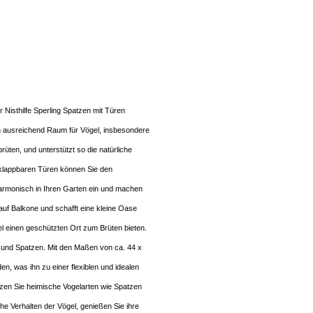
Nisthilfe Sperling Spatzen mit Türen
rn ausreichend Raum für Vögel, insbesondere
üten, und unterstützt so die natürliche
er klappbaren Türen können Sie den
harmonisch in Ihren Garten ein und machen
auf Balkone und schafft eine kleine Oase
l einen geschützten Ort zum Brüten bieten.
ge und Spatzen. Mit den Maßen von ca. 44 x
n, was ihn zu einer flexiblen und idealen
tzen Sie heimische Vogelarten wie Spatzen
e Verhalten der Vögel, genießen Sie ihre