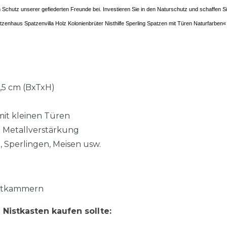
m Schutz unserer gefiederten Freunde bei. Investieren Sie in den Naturschutz und schaffen 
enhaus Spatzenvilla Holz Kolonienbrüter Nisthilfe Sperling Spatzen mit Türen Naturfarben« e
21,5 cm (BxTxH)
it kleinen Türen
 Metallverstärkung
, Sperlingen, Meisen usw.
Nistkammern
istkasten kaufen sollte: