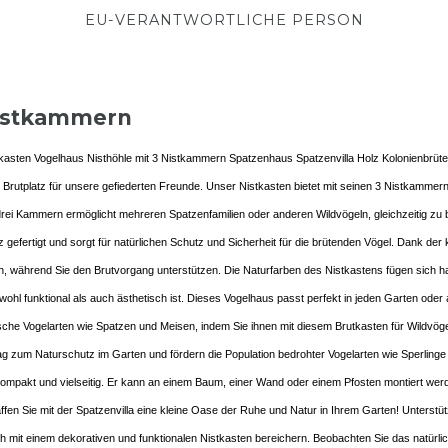
EU-VERANTWORTLICHE PERSON
Nistkammern
asten Vogelhaus Nisthöhle mit 3 Nistkammern Spatzenhaus Spatzenvilla Holz Kolonienbrüter 
n Brutplatz für unsere gefiederten Freunde. Unser Nistkasten bietet mit seinen 3 Nistkamme
rei Kammern ermöglicht mehreren Spatzenfamilien oder anderen Wildvögeln, gleichzeitig zu br
lz gefertigt und sorgt für natürlichen Schutz und Sicherheit für die brütenden Vögel. Dank d
en, während Sie den Brutvorgang unterstützen. Die Naturfarben des Nistkastens fügen sich 
ohl funktional als auch ästhetisch ist. Dieses Vogelhaus passt perfekt in jeden Garten oder 
sche Vogelarten wie Spatzen und Meisen, indem Sie ihnen mit diesem Brutkasten für Wildvöge
itrag zum Naturschutz im Garten und fördern die Population bedrohter Vogelarten wie Sperlin
ompakt und vielseitig. Er kann an einem Baum, einer Wand oder einem Pfosten montiert werde
fen Sie mit der Spatzenvilla eine kleine Oase der Ruhe und Natur in Ihrem Garten! Unterstü
 mit einem dekorativen und funktionalen Nistkasten bereichern. Beobachten Sie das natürlich