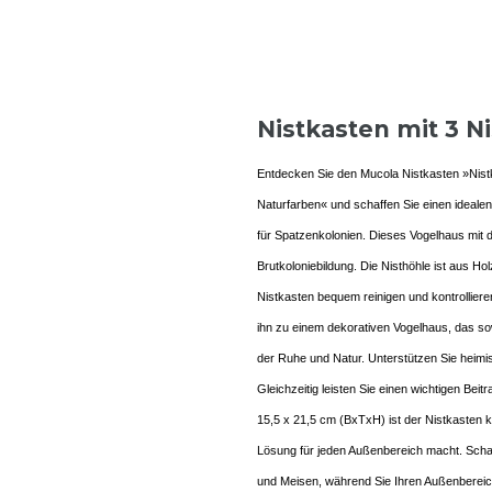
Nistkasten mit 3 
Entdecken Sie den Mucola Nistkasten »Nistk
Naturfarben« und schaffen Sie einen ideale
für Spatzenkolonien. Dieses Vogelhaus mit d
Brutkoloniebildung. Die Nisthöhle ist aus Ho
Nistkasten bequem reinigen und kontrollier
ihn zu einem dekorativen Vogelhaus, das sow
der Ruhe und Natur. Unterstützen Sie heimi
Gleichzeitig leisten Sie einen wichtigen Be
15,5 x 21,5 cm (BxTxH) ist der Nistkasten k
Lösung für jeden Außenbereich macht. Schaf
und Meisen, während Sie Ihren Außenbereich