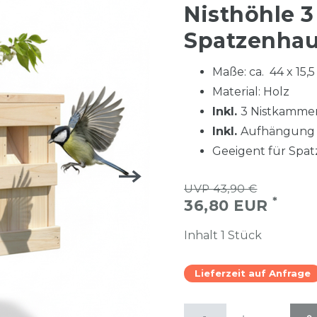
Nisthöhle 
Spatzenhau
Maße: ca. 44 x 15,5
Material: Holz
Inkl.
3 Nistkammer
Inkl.
Aufhängung 
Geeigent für Spat
UVP 43,90 €
*
36,80 EUR
Inhalt
1
Stück
Lieferzeit auf Anfrage