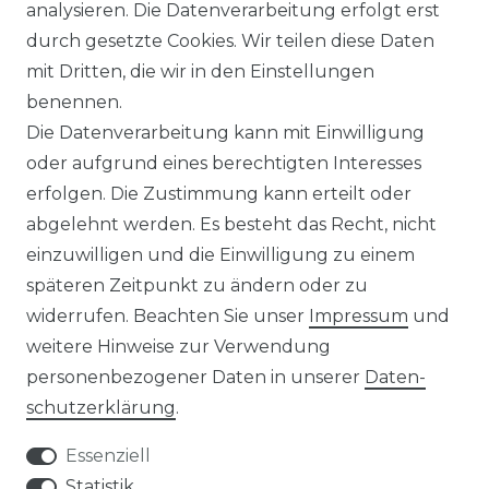
analysieren. Die Datenverarbeitung erfolgt erst
INFORMATIONEN & SERVICE
durch gesetzte Cookies. Wir teilen diese Daten
mit Dritten, die wir in den Einstellungen
BLOG
benennen.
Die Datenverarbeitung kann mit Einwilligung
ZAHLUNG & VERSAND
oder aufgrund eines berechtigten Interesses
erfolgen. Die Zustimmung kann erteilt oder
AUFBAUANLEITUNGEN
abgelehnt werden. Es besteht das Recht, nicht
einzuwilligen und die Einwilligung zu einem
TIPS & TRICKS
späteren Zeitpunkt zu ändern oder zu
widerrufen. Beachten Sie unser
Impressum
und
HINWEIS ZUR BATTERIEENTSORGUNG
weitere Hinweise zur Verwendung
VERPACKUNGSHINWEISE
personenbezogener Daten in unserer
Daten­
schutz­erklärung
.
UNTERNEHMEN
Essenziell
ÜBER UNS
Statistik