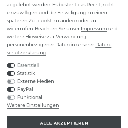
abgelehnt werden. Es besteht das Recht, nicht
einzuwilligen und die Einwilligung zu einem
TIPS & TRICKS
späteren Zeitpunkt zu ändern oder zu
widerrufen. Beachten Sie unser
Impressum
und
HINWEIS ZUR BATTERIEENTSORGUNG
weitere Hinweise zur Verwendung
VERPACKUNGSHINWEISE
personenbezogener Daten in unserer
Daten­
schutz­erklärung
.
UNTERNEHMEN
Essenziell
ÜBER UNS
Statistik
Externe Medien
UNSER TEAM
PayPal
Funktional
IHRE VORTEILE
Weitere Einstellungen
LOB & KRITIK
ALLE AKZEPTIEREN