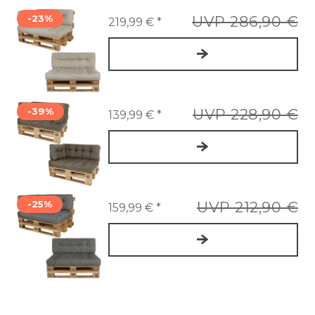
-23%
UVP 286,90 €
219,99 € *
-39%
UVP 228,90 €
139,99 € *
-25%
UVP 212,90 €
159,99 € *