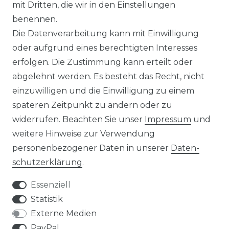
mit Dritten, die wir in den Einstellungen
BLOG
benennen.
Die Datenverarbeitung kann mit Einwilligung
ZAHLUNG & VERSAND
oder aufgrund eines berechtigten Interesses
erfolgen. Die Zustimmung kann erteilt oder
AUFBAUANLEITUNGEN
abgelehnt werden. Es besteht das Recht, nicht
einzuwilligen und die Einwilligung zu einem
TIPS & TRICKS
späteren Zeitpunkt zu ändern oder zu
widerrufen. Beachten Sie unser
Impressum
und
HINWEIS ZUR BATTERIEENTSORGUNG
weitere Hinweise zur Verwendung
VERPACKUNGSHINWEISE
personenbezogener Daten in unserer
Daten­
schutz­erklärung
.
UNTERNEHMEN
Essenziell
ÜBER UNS
Statistik
Externe Medien
UNSER TEAM
PayPal