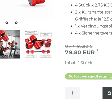
4 Stück x 2,75 KG
2 x Kurzhantelstan
Grifffläche: je 12,5
1 x Verbindungsro
4 x Sicherheitsver
UVP 169,90 €
*
79,80 EUR
Inhalt
1
Stück
Sofort versandfertig, L