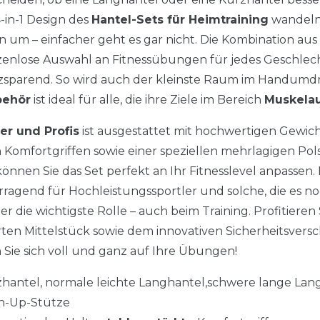
in-1 Design des
Hantel-Sets für Heimtraining
wandeln 
 um – einfacher geht es gar nicht. Die Kombination aus
zenlose Auswahl an Fitnessübungen für jedes Geschlecht,
zsparend. So wird auch der kleinste Raum im Handumdr
behör
ist ideal für alle, die ihre Ziele im Bereich
Muskela
er und Profis
ist ausgestattet mit hochwertigen Gewich
n Komfortgriffen sowie einer speziellen mehrlagigen Po
önnen Sie das Set perfekt an Ihr Fitnesslevel anpassen.
rragend für Hochleistungssportler und solche, die es n
er die wichtigste Rolle – auch beim Training. Profitiere
rten Mittelstück sowie dem innovativen Sicherheitsvers
Sie sich voll und ganz auf Ihre Übungen!
rzhantel, normale leichte Langhantel,schwere lange Lan
h-Up-Stütze