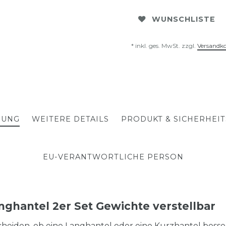
WUNSCHLISTE
* inkl. ges. MwSt. zzgl.
Versandk
BUNG
WEITERE DETAILS
PRODUKT & SICHERHEI
EU-VERANTWORTLICHE PERSON
nghantel 2er Set Gewichte verstellbar
cheiden, ob eine Langhantel oder eine Kurzhantel besse