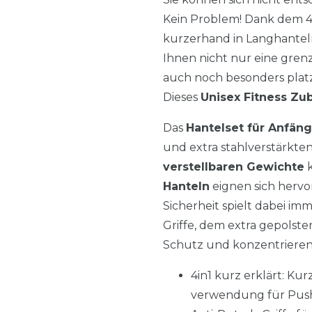
Kein Problem! Dank dem 4-
kurzerhand in Langhanteln
Ihnen nicht nur eine gren
auch noch besonders plat
Dieses
Unisex Fitness Zu
Das
Hantelset für Anfäng
und extra stahlverstärkte
verstellbaren Gewichte
k
Hanteln
eignen sich hervo
Sicherheit spielt dabei imm
Griffe, dem extra gepolste
Schutz und konzentrieren 
4in1 kurz erklärt: Ku
verwendung für Pus