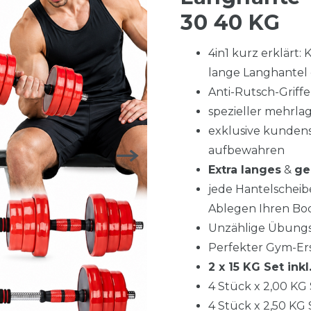
30 40 KG
4in1 kurz erklärt:
lange Langhantel
Anti-Rutsch-Griffe
spezieller mehrla
exklusive kunden
aufbewahren
Extra langes
&
ge
jede Hantelscheib
Ablegen Ihren Bo
Unzählige Übungsm
Perfekter Gym-Ers
2 x 15 KG Set ink
4 Stück x 2,00 KG
4 Stück x 2,50 KG