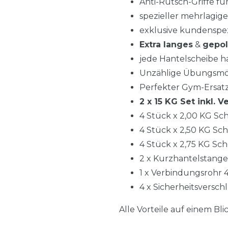
Anti-Rutsch-Griffe fü
spezieller mehrlagig
exklusive kundenspe
Extra langes
&
gepol
jede Hantelscheibe 
Unzählige Übungsmögl
Perfekter Gym-Ersatz
2 x 15 KG Set inkl. 
4 Stück x 2,00 KG Sc
4 Stück x 2,50 KG Sc
4 Stück x 2,75 KG Sc
2 x Kurzhantelstange ,
1 x Verbindungsrohr 
4 x Sicherheitsversch
Alle Vorteile auf einem Bli