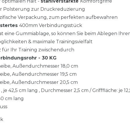
r optimalen Halt -
stahlverstärkte
Komfortgriffe
er Polsterung zur Druckreduzierung
zifische Verpackung, zum perfekten aufbewahren
stertes
400mm Verbindungsstück
hat eine Gummiablage, so können Sie beim Ablegen Ihr
ichkeiten & maximale Trainingsvielfalt
 für Ihr Training zwischendurch
Verbindungsrohr - 30 KG
heibe, Außendurchmesser 18,0 cm
heibe, Außendurchmesser 19,5 cm
heibe, Außendurchmesser 20,5 cm
 je 42,5 cm lang , Durchmesser 2,5 cm / Grifffläche: je 12
40 cm lang
luss
ck