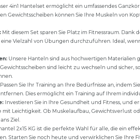
er 4in1 Hantelset ermöglicht ein umfassendes Ganzkörpe
gen Gewichtsscheiben können Sie Ihre Muskeln von Kopf
:
Mit diesem Set sparen Sie Platz im Fitnessraum. Dank d
um eine Vielzahl von Übungen durchzuführen. Ideal, we
en:
Unsere Hanteln sind aus hochwertigen Materialien ge
ewichtsscheiben sind leicht zu wechseln und sicher, soda
nnen.
Passen Sie Ihr Training an Ihre Bedürfnisse an, indem S
tfernen. Dies ermöglicht ein Training auf Ihrem individu
e:
Investieren Sie in Ihre Gesundheit und Fitness, und er
e mit Leichtigkeit. Ob Muskelaufbau, Gewichtsverlust od
ans Ziel.
antel 2x15 KG ist die perfekte Wahl für alle, die ein eff
n. Starten Sie noch heute und verwirklichen Sie Ihre F