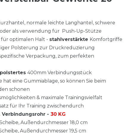
 Kurzhantel, normale leichte Langhantel, schwere
 oder als verwendung für Push-Up-Stütze
 für optimalen Halt -
stahlverstärkte
Komfortgriffe
giger Polsterung zur Druckreduzierung
spezifische Verpackung, zum perfekten
polstertes
400mm Verbindungsstück
e hat eine Gummiablage, so können Sie beim
den schonen
öglichkeiten & maximale Trainingsvielfalt
atz für Ihr Training zwischendurch
l. Verbindungsrohr -
30 KG
 Scheibe, Außendurchmesser 18,0 cm
 Scheibe, Außendurchmesser 19,5 cm