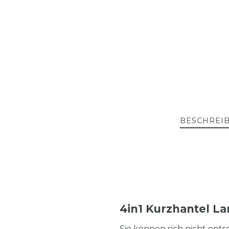
BESCHREI
4in1 Kurzhantel La
Sie können sich nicht ents