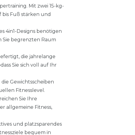
rtraining. Mit zwei 15-kg-
 bis Fuß stärken und
es 4in1-Designs benötigen
nn Sie begrenzten Raum
fertigt, die jahrelange
ss Sie sich voll auf Ihr
ie die Gewichtsscheiben
ellen Fitnesslevel.
reichen Sie Ihre
er allgemeine Fitness,
ektives und platzsparendes
itnessziele bequem in