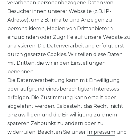
verarbeiten personenbezogene Daten von
WIDERRUFSRECHT
Besucher:innen unserer Webseite (z.B. IP-
Adresse), um z.B. Inhalte und Anzeigen zu
WIDERRUFSFORMULAR
personalisieren, Medien von Drittanbietern
einzubinden oder Zugriffe auf unsere Website zu
DATENSCHUTZERKLÄRUNG
analysieren. Die Datenverarbeitung erfolgt erst
INFORMATIONEN & SERVICE
durch gesetzte Cookies. Wir teilen diese Daten
mit Dritten, die wir in den Einstellungen
BLOG
benennen.
Die Datenverarbeitung kann mit Einwilligung
ZAHLUNG & VERSAND
oder aufgrund eines berechtigten Interesses
erfolgen. Die Zustimmung kann erteilt oder
AUFBAUANLEITUNGEN
abgelehnt werden. Es besteht das Recht, nicht
einzuwilligen und die Einwilligung zu einem
TIPS & TRICKS
späteren Zeitpunkt zu ändern oder zu
widerrufen. Beachten Sie unser
Impressum
und
HINWEIS ZUR BATTERIEENTSORGUNG