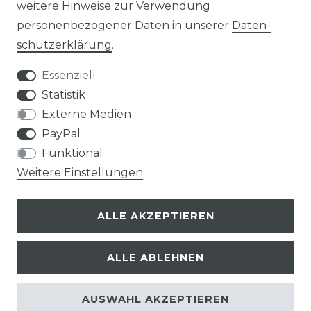
weitere Hinweise zur Verwendung
VERPACKUNGSHINWEISE
personenbezogener Daten in unserer
Daten­
schutz­erklärung
.
UNTERNEHMEN
Essenziell
ÜBER UNS
Statistik
Externe Medien
UNSER TEAM
PayPal
Funktional
IHRE VORTEILE
Weitere Einstellungen
LOB & KRITIK
ALLE AKZEPTIEREN
KONTAKT
ALLE ABLEHNEN
AUSWAHL AKZEPTIEREN