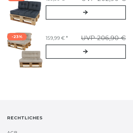
-23%
UVP 206,90 €
159,99 € *
RECHTLICHES
AGB