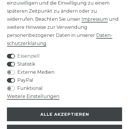
einzuwilligen und die Einwilligung zu einem
TIPS & TRICKS
späteren Zeitpunkt zu ändern oder zu
widerrufen. Beachten Sie unser
Impressum
und
HINWEIS ZUR BATTERIEENTSORGUNG
weitere Hinweise zur Verwendung
VERPACKUNGSHINWEISE
personenbezogener Daten in unserer
Daten­
schutz­erklärung
.
UNTERNEHMEN
Essenziell
ÜBER UNS
Statistik
Externe Medien
UNSER TEAM
PayPal
Funktional
IHRE VORTEILE
Weitere Einstellungen
LOB & KRITIK
ALLE AKZEPTIEREN
KONTAKT