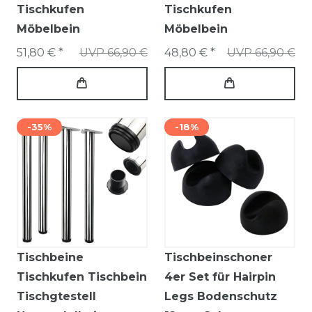
Tischkufen
Tischkufen
Möbelbein
Möbelbein
51,80 € *
UVP 66,90 €
48,80 € *
UVP 66,90 €
-35%
-18%
Tischbeine
Tischbeinschoner
Tischkufen Tischbein
4er Set für Hairpin
Tischgtestell
Legs Bodenschutz