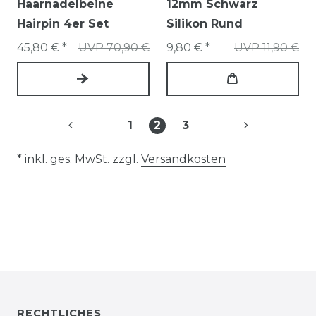
Haarnadelbeine
12mm Schwarz
Hairpin 4er Set
Silikon Rund
45,80 € *
UVP 70,90 €
9,80 € *
UVP 11,90 €
1
2
3
* inkl. ges. MwSt. zzgl.
Versandkosten
RECHTLICHES