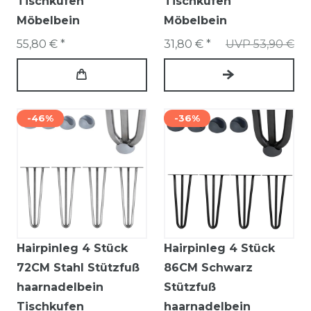
Tischkufen
Tischkufen
Möbelbein
Möbelbein
55,80 € *
31,80 € *
UVP 53,90 €
-46%
-36%
Hairpinleg 4 Stück
Hairpinleg 4 Stück
72CM Stahl Stützfuß
86CM Schwarz
haarnadelbein
Stützfuß
Tischkufen
haarnadelbein