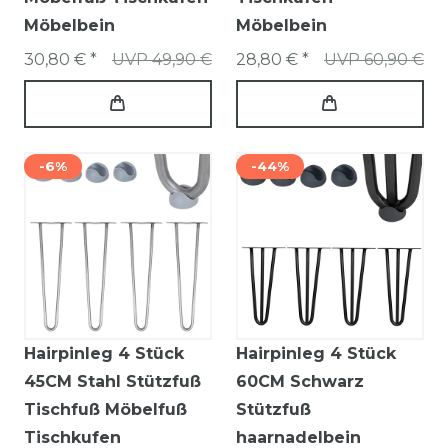
Möbelbein
Möbelbein
30,80 € *
UVP 49,90 €
28,80 € *
UVP 60,90 €
-6%
-44%
Hairpinleg 4 Stück
Hairpinleg 4 Stück
45CM Stahl Stützfuß
60CM Schwarz
Tischfuß Möbelfuß
Stützfuß
Tischkufen
haarnadelbein