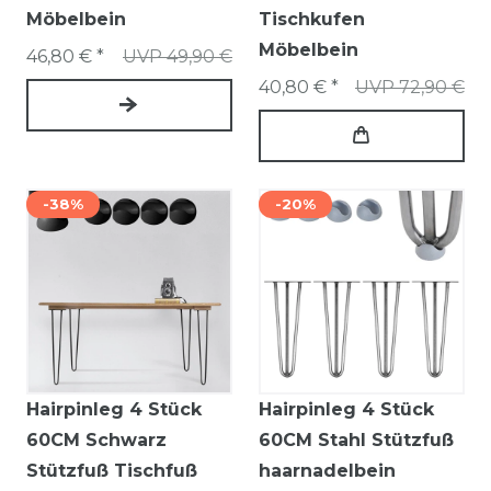
Möbelbein
Tischkufen
Möbelbein
46,80 € *
UVP 49,90 €
40,80 € *
UVP 72,90 €
-38%
-20%
Hairpinleg 4 Stück
Hairpinleg 4 Stück
60CM Schwarz
60CM Stahl Stützfuß
Stützfuß Tischfuß
haarnadelbein