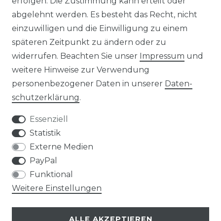
erfolgen. Die Zustimmung kann erteilt oder
AUFBAUANLEITUNGEN
abgelehnt werden. Es besteht das Recht, nicht
einzuwilligen und die Einwilligung zu einem
TIPS & TRICKS
späteren Zeitpunkt zu ändern oder zu
widerrufen. Beachten Sie unser
Impressum
und
HINWEIS ZUR BATTERIEENTSORGUNG
weitere Hinweise zur Verwendung
VERPACKUNGSHINWEISE
personenbezogener Daten in unserer
Daten­
schutz­erklärung
.
UNTERNEHMEN
Essenziell
ÜBER UNS
Statistik
Externe Medien
UNSER TEAM
PayPal
Funktional
IHRE VORTEILE
Weitere Einstellungen
LOB & KRITIK
ALLE AKZEPTIEREN